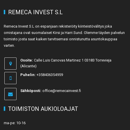
REMECA INVEST S.L
Remeca Invest S.L on espanjaan rekisteröity kiinteistövälitys joka
omistajana ovat suomalaiset Kirsi ja Harri Sund. Olemme täyden palvelun
toimisto josta saat kaiken tarvitsemasi onnistunutta asuntokauppaa
varten.
Osoite:
Calle Luis Canovas Martinez 1 03183 Torrevieja
(Alicante)
Puhelin:
+358406354959
Sähköposti:
office@remecainvest.fi
TOIMISTON AUKIOLOAJAT
ma-pe: 10-16