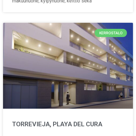
makuuhuone, kylpyhuone, keittiö sekä
KERROSTALO
TORREVIEJA, PLAYA DEL CURA