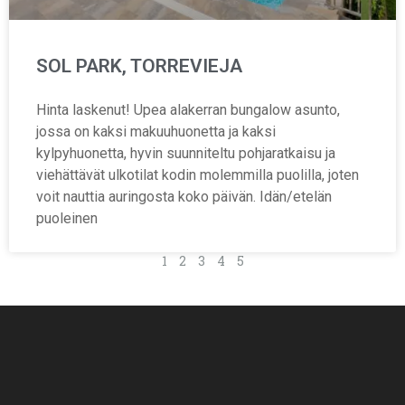
SOL PARK, TORREVIEJA
Hinta laskenut! Upea alakerran bungalow asunto,
jossa on kaksi makuuhuonetta ja kaksi
kylpyhuonetta, hyvin suunniteltu pohjaratkaisu ja
viehättävät ulkotilat kodin molemmilla puolilla, joten
voit nauttia auringosta koko päivän. Idän/etelän
puoleinen
1
2
3
4
5