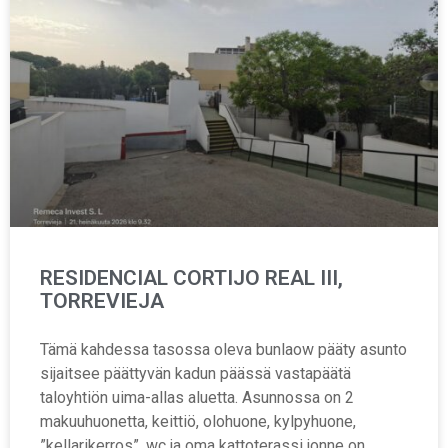
RESIDENCIAL CORTIJO REAL III,
TORREVIEJA
Tämä kahdessa tasossa oleva bunlaow pääty asunto
sijaitsee päättyvän kadun päässä vastapäätä
taloyhtiön uima-allas aluetta. Asunnossa on 2
makuuhuonetta, keittiö, olohuone, kylpyhuone,
”kellarikerros”, wc ja oma kattoterassi jonne on