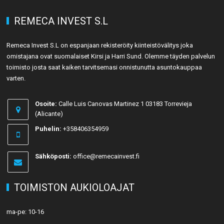
REMECA INVEST S.L
Remeca Invest S.L on espanjaan rekisteröity kiinteistövälitys joka
omistajana ovat suomalaiset Kirsi ja Harri Sund. Olemme täyden palvelun
toimisto josta saat kaiken tarvitsemasi onnistunutta asuntokauppaa
varten.
Osoite:
Calle Luis Canovas Martinez 1 03183 Torrevieja
(Alicante)
Puhelin:
+358406354959
Sähköposti:
office@remecainvest.fi
TOIMISTON AUKIOLOAJAT
ma-pe: 10-16