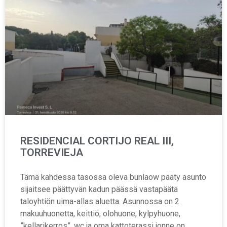
RESIDENCIAL CORTIJO REAL III,
TORREVIEJA
Tämä kahdessa tasossa oleva bunlaow pääty asunto
sijaitsee päättyvän kadun päässä vastapäätä
taloyhtiön uima-allas aluetta. Asunnossa on 2
makuuhuonetta, keittiö, olohuone, kylpyhuone,
”kellarikerros”, wc ja oma kattoterassi jonne on