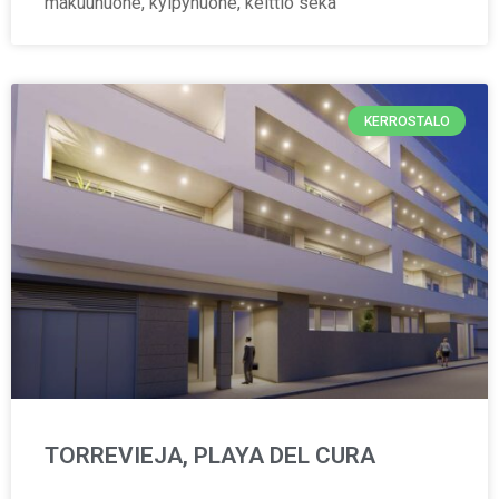
makuuhuone, kylpyhuone, keittiö sekä
KERROSTALO
TORREVIEJA, PLAYA DEL CURA