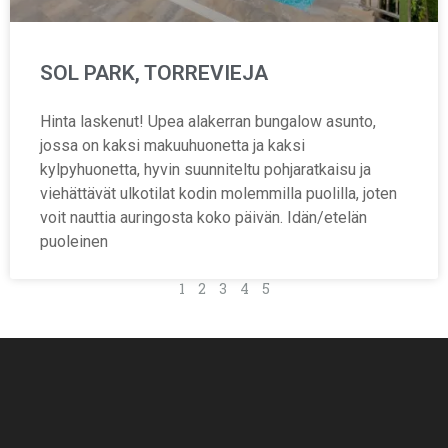
SOL PARK, TORREVIEJA
Hinta laskenut! Upea alakerran bungalow asunto,
jossa on kaksi makuuhuonetta ja kaksi
kylpyhuonetta, hyvin suunniteltu pohjaratkaisu ja
viehättävät ulkotilat kodin molemmilla puolilla, joten
voit nauttia auringosta koko päivän. Idän/etelän
puoleinen
1
2
3
4
5