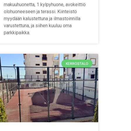
makuuhuonetta, 1 kylpyhuone, avokeittiö
olohuoneeseen ja terassi. Kiinteistö
myydään kalustettuna ja ilmastoinnilla
varustettuna, ja siihen kuuluu oma
parkkipaikka.
KERROSTALO