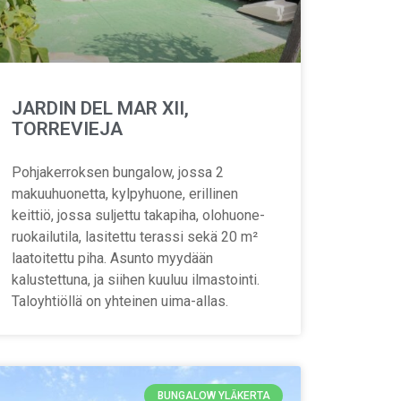
JARDIN DEL MAR XII,
TORREVIEJA
Pohjakerroksen bungalow, jossa 2
makuuhuonetta, kylpyhuone, erillinen
keittiö, jossa suljettu takapiha, olohuone-
ruokailutila, lasitettu terassi sekä 20 m²
laatoitettu piha. Asunto myydään
kalustettuna, ja siihen kuuluu ilmastointi.
Taloyhtiöllä on yhteinen uima-allas.
BUNGALOW YLÄKERTA