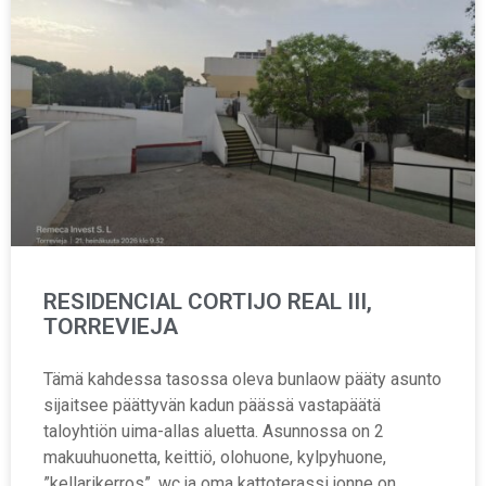
RESIDENCIAL CORTIJO REAL III,
TORREVIEJA
Tämä kahdessa tasossa oleva bunlaow pääty asunto
sijaitsee päättyvän kadun päässä vastapäätä
taloyhtiön uima-allas aluetta. Asunnossa on 2
makuuhuonetta, keittiö, olohuone, kylpyhuone,
”kellarikerros”, wc ja oma kattoterassi jonne on