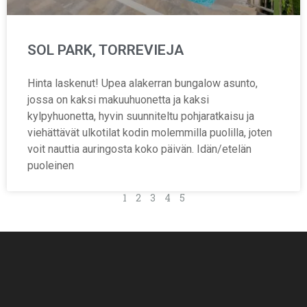
SOL PARK, TORREVIEJA
Hinta laskenut! Upea alakerran bungalow asunto,
jossa on kaksi makuuhuonetta ja kaksi
kylpyhuonetta, hyvin suunniteltu pohjaratkaisu ja
viehättävät ulkotilat kodin molemmilla puolilla, joten
voit nauttia auringosta koko päivän. Idän/etelän
puoleinen
1
2
3
4
5