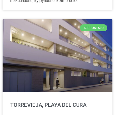
makuuhuone, kylpyhuone, keittiö sekä
KERROSTALO
TORREVIEJA, PLAYA DEL CURA