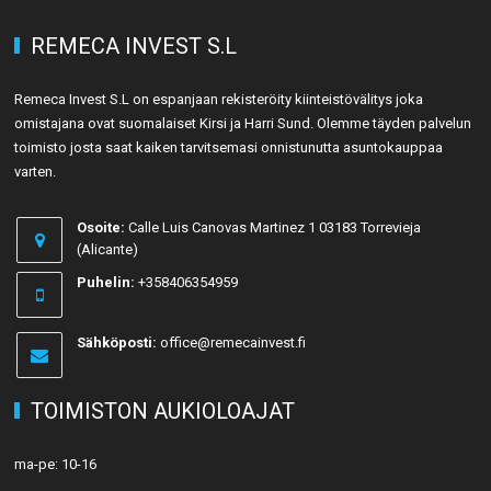
REMECA INVEST S.L
Remeca Invest S.L on espanjaan rekisteröity kiinteistövälitys joka
omistajana ovat suomalaiset Kirsi ja Harri Sund. Olemme täyden palvelun
toimisto josta saat kaiken tarvitsemasi onnistunutta asuntokauppaa
varten.
Osoite:
Calle Luis Canovas Martinez 1 03183 Torrevieja
(Alicante)
Puhelin:
+358406354959
Sähköposti:
office@remecainvest.fi
TOIMISTON AUKIOLOAJAT
ma-pe: 10-16