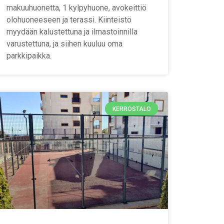
makuuhuonetta, 1 kylpyhuone, avokeittiö
olohuoneeseen ja terassi. Kiinteistö
myydään kalustettuna ja ilmastoinnilla
varustettuna, ja siihen kuuluu oma
parkkipaikka.
KERROSTALO