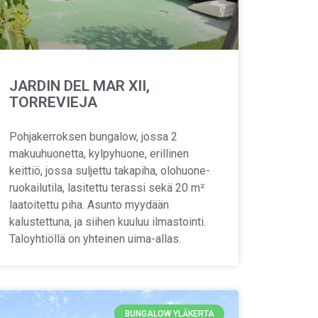
JARDIN DEL MAR XII,
TORREVIEJA
Pohjakerroksen bungalow, jossa 2
makuuhuonetta, kylpyhuone, erillinen
keittiö, jossa suljettu takapiha, olohuone-
ruokailutila, lasitettu terassi sekä 20 m²
laatoitettu piha. Asunto myydään
kalustettuna, ja siihen kuuluu ilmastointi.
Taloyhtiöllä on yhteinen uima-allas.
BUNGALOW YLÄKERTA