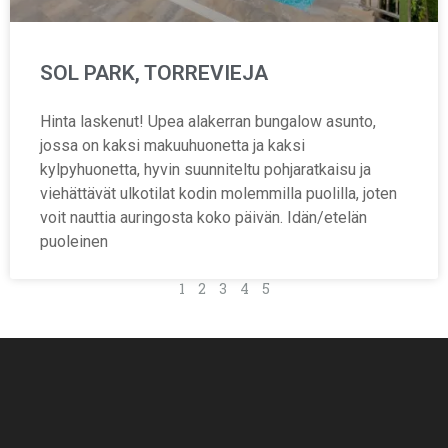
SOL PARK, TORREVIEJA
Hinta laskenut! Upea alakerran bungalow asunto,
jossa on kaksi makuuhuonetta ja kaksi
kylpyhuonetta, hyvin suunniteltu pohjaratkaisu ja
viehättävät ulkotilat kodin molemmilla puolilla, joten
voit nauttia auringosta koko päivän. Idän/etelän
puoleinen
1
2
3
4
5