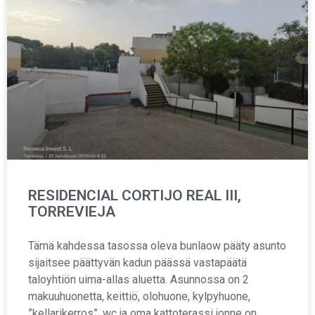
RESIDENCIAL CORTIJO REAL III,
TORREVIEJA
Tämä kahdessa tasossa oleva bunlaow pääty asunto
sijaitsee päättyvän kadun päässä vastapäätä
taloyhtiön uima-allas aluetta. Asunnossa on 2
makuuhuonetta, keittiö, olohuone, kylpyhuone,
”kellarikerros”, wc ja oma kattoterassi jonne on