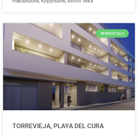
makuuhuone, kylpyhuone, keittiö sekä
KERROSTALO
TORREVIEJA, PLAYA DEL CURA