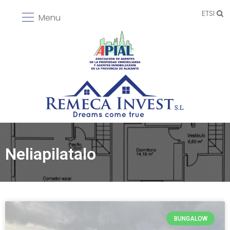
ETSI
Menu
Neliapilatalo
BUNGALOW