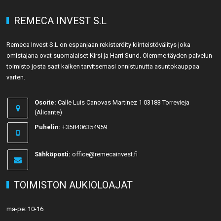
REMECA INVEST S.L
Remeca Invest S.L on espanjaan rekisteröity kiinteistövälitys joka
omistajana ovat suomalaiset Kirsi ja Harri Sund. Olemme täyden palvelun
toimisto josta saat kaiken tarvitsemasi onnistunutta asuntokauppaa
varten.
Osoite:
Calle Luis Canovas Martinez 1 03183 Torrevieja
(Alicante)
Puhelin:
+358406354959
Sähköposti:
office@remecainvest.fi
TOIMISTON AUKIOLOAJAT
ma-pe: 10-16