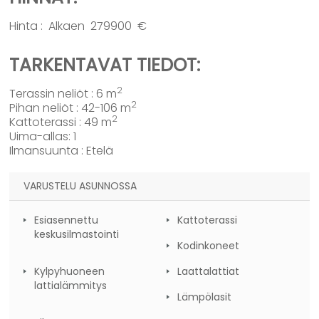
Hinta : Alkaen 279900 €
TARKENTAVAT TIEDOT:
2
Terassin neliöt : 6 m
2
Pihan neliöt : 42-106 m
2
Kattoterassi : 49 m
Uima-allas: 1
Ilmansuunta : Etelä
VARUSTELU ASUNNOSSA
Esiasennettu
Kattoterassi
keskusilmastointi
Kodinkoneet
Kylpyhuoneen
Laattalattiat
lattialämmitys
Lämpölasit