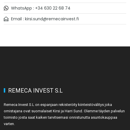
WhatsApp : +34 630 22 68 74
Email : kirsi.sund@remecainvest.fi
REMECA INVEST S.L
Remeca Invest S.L on espanjaan rekisteröity kiinteistövälitys joka
omistajana ovat suomalaiset Kirsi ja Harri Sund. Olemme täyden palvelun
toimisto josta saat kaiken tarvitsemasi onnistunutta asuntokauppaa
varten.