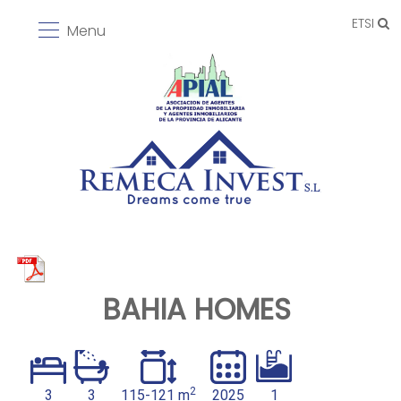
ETSI
Menu
BAHIA HOMES
2
3
3
115-121 m
2025
1