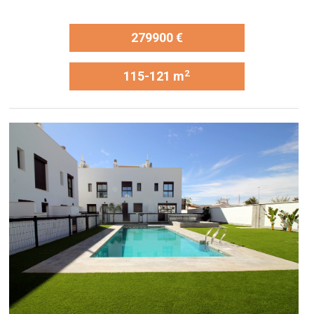
279900 €
2
115-121 m