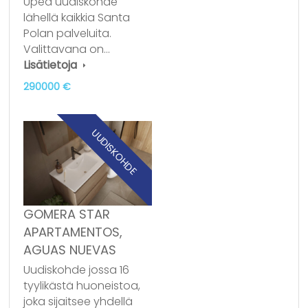
Upea uudiskohde
lähellä kaikkia Santa
Polan palveluita.
Valittavana on…
Lisätietoja
290000 €
UUDISKOHDE
GOMERA STAR
APARTAMENTOS,
AGUAS NUEVAS
Uudiskohde jossa 16
tyylikästä huoneistoa,
joka sijaitsee yhdellä