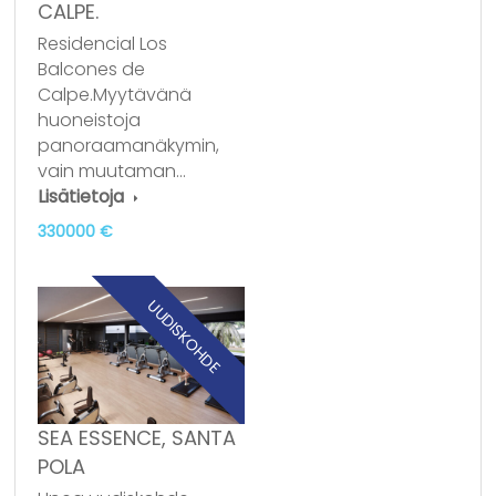
CALPE.
Residencial Los
Balcones de
Calpe.Myytävänä
huoneistoja
panoraamanäkymin,
vain muutaman…
Lisätietoja
330000 €
UUDISKOHDE
SEA ESSENCE, SANTA
POLA