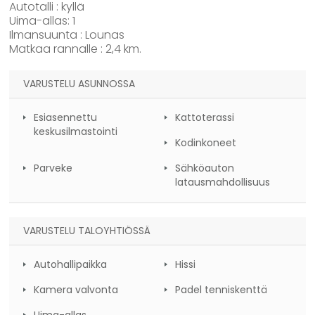
Autotalli : kyllä
Uima-allas: 1
Ilmansuunta : Lounas
Matkaa rannalle : 2,4 km.
VARUSTELU ASUNNOSSA
Esiasennettu
Kattoterassi
keskusilmastointi
Kodinkoneet
Parveke
Sähköauton
latausmahdollisuus
VARUSTELU TALOYHTIÖSSÄ
Autohallipaikka
Hissi
Kamera valvonta
Padel tenniskenttä