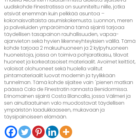
uudiskohde Finestratissa on suunniteltu niille, jotka
etsivät enemmän kuin pelkkää asuntoa –
kokonaisvaltaista asumiskokemusta. Luonnon, meren
ja palveluiden ympäröimänä tämä sijainti tarjoaa
täydellisen tasapainon rauhallisuuden, vapaa-
ajanvieton sekä hyvien liikenneyhteyksien välillä. Tämä
kohde tarjoaa 2 makuuhuoneen ja 2 kylpyhuoneen
huoneistoja, joissa on toimiva pohjaratkaisu, tilavat
huoneet ja korkeatasoiset materiaalit. Avoimet keittiöt,
valoisat olohuoneet sekä huolella valitut
pintamateriaalit luovat modernin ja tyylikkään
tunnelman. Tämä kohde sijaitee vain ´pienen matkan
päässä Cala de Finestratin rannasta Benidormissa.
Erinomainen sijainti Costa Blancalla, jossa Välimeri ja
sen ainutlaatuinen valo muodostavat täydellisen
ympäristön laadukkaaseen, mukavaan ja
täysipainoiseen elämään.