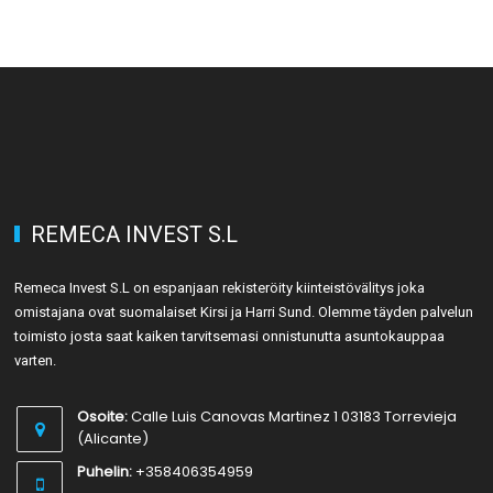
REMECA INVEST S.L
Remeca Invest S.L on espanjaan rekisteröity kiinteistövälitys joka
omistajana ovat suomalaiset Kirsi ja Harri Sund. Olemme täyden palvelun
toimisto josta saat kaiken tarvitsemasi onnistunutta asuntokauppaa
varten.
Osoite:
Calle Luis Canovas Martinez 1 03183 Torrevieja
(Alicante)
Puhelin:
+358406354959