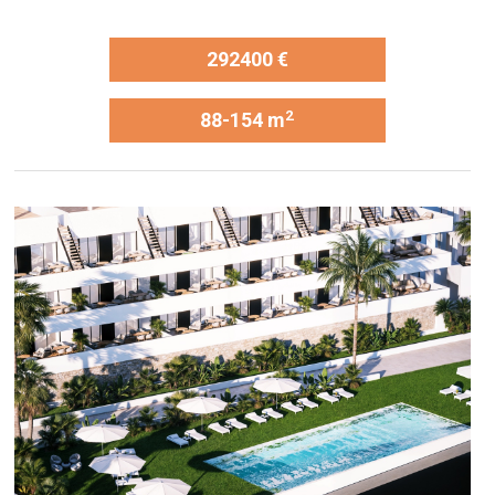
292400 €
2
88-154 m