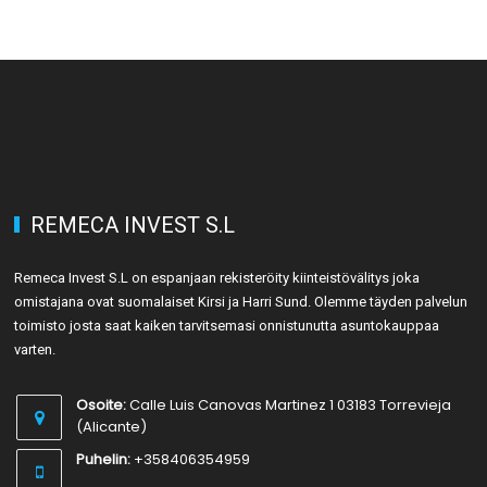
REMECA INVEST S.L
Remeca Invest S.L on espanjaan rekisteröity kiinteistövälitys joka
omistajana ovat suomalaiset Kirsi ja Harri Sund. Olemme täyden palvelun
toimisto josta saat kaiken tarvitsemasi onnistunutta asuntokauppaa
varten.
Osoite:
Calle Luis Canovas Martinez 1 03183 Torrevieja
(Alicante)
Puhelin:
+358406354959