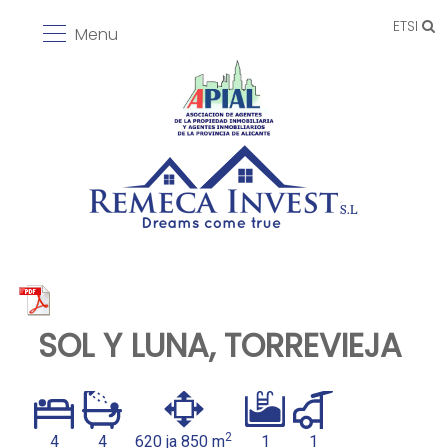
ETSI
Menu
SOL Y LUNA, TORREVIEJA
2
4
4
620 ja 850 m
1
1