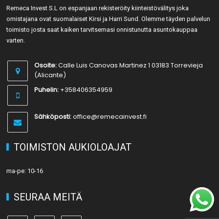
Remeca Invest S.L on espanjaan rekisteröity kiinteistövälitys joka
omistajana ovat suomalaiset Kirsi ja Harri Sund. Olemme täyden palvelun
toimisto josta saat kaiken tarvitsemasi onnistunutta asuntokauppaa
varten.
Osoite:
Calle Luis Canovas Martinez 1 03183 Torrevieja
(Alicante)
Puhelin:
+358406354959
Sähköposti:
office@remecainvest.fi
TOIMISTON AUKIOLOAJAT
ma-pe: 10-16
SEURAA MEITÄ