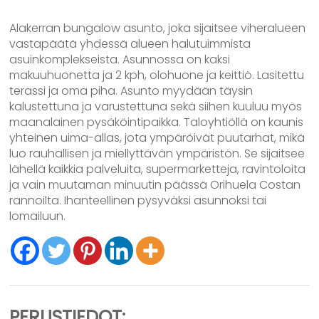
Alakerran bungalow asunto, joka sijaitsee viheralueen
vastapäätä yhdessä alueen halutuimmista
asuinkomplekseista. Asunnossa on kaksi
makuuhuonetta ja 2 kph, olohuone ja keittiö. Lasitettu
terassi ja oma piha. Asunto myydään täysin
kalustettuna ja varustettuna sekä siihen kuuluu myös
maanalainen pysäköintipaikka. Taloyhtiöllä on kaunis
yhteinen uima-allas, jota ympäröivät puutarhat, mikä
luo rauhallisen ja miellyttävän ympäristön. Se sijaitsee
lähellä kaikkia palveluita, supermarketteja, ravintoloita
ja vain muutaman minuutin päässä Orihuela Costan
rannoilta. Ihanteellinen pysyväksi asunnoksi tai
lomailuun.
PERUSTIEDOT: