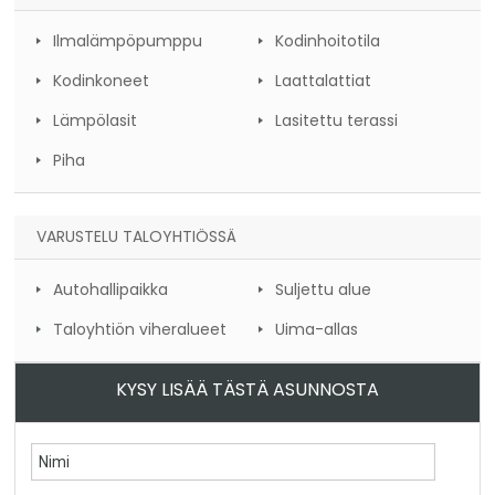
Ilmalämpöpumppu
Kodinhoitotila
Kodinkoneet
Laattalattiat
Lämpölasit
Lasitettu terassi
Piha
VARUSTELU TALOYHTIÖSSÄ
Autohallipaikka
Suljettu alue
Taloyhtiön viheralueet
Uima-allas
KYSY LISÄÄ TÄSTÄ ASUNNOSTA