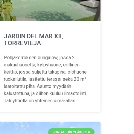
JARDIN DEL MAR XII,
TORREVIEJA
Pohjakerroksen bungalow, jossa 2
makuuhuonetta, kylpyhuone, erillinen
keittiö, jossa suljettu takapiha, olohuone-
ruokailutila, lasitettu terassi sekä 20 m²
laatoitettu piha. Asunto myydään
kalustettuna, ja siihen kuuluu ilmastointi.
Taloyhtiöllä on yhteinen uima-allas.
BUNGALOW YLÄKERTA