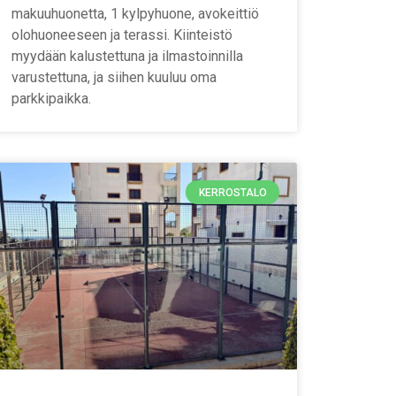
makuuhuonetta, 1 kylpyhuone, avokeittiö
olohuoneeseen ja terassi. Kiinteistö
myydään kalustettuna ja ilmastoinnilla
varustettuna, ja siihen kuuluu oma
parkkipaikka.
KERROSTALO