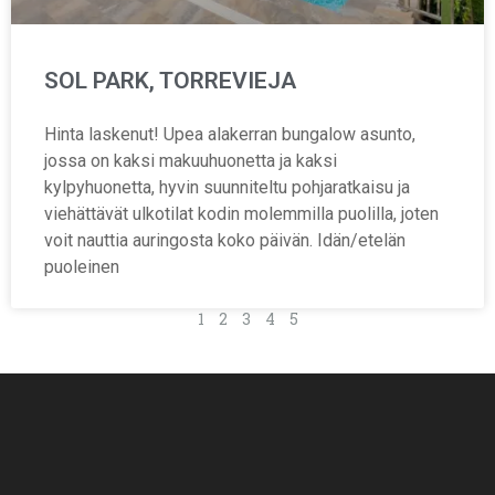
SOL PARK, TORREVIEJA
Hinta laskenut! Upea alakerran bungalow asunto,
jossa on kaksi makuuhuonetta ja kaksi
kylpyhuonetta, hyvin suunniteltu pohjaratkaisu ja
viehättävät ulkotilat kodin molemmilla puolilla, joten
voit nauttia auringosta koko päivän. Idän/etelän
puoleinen
1
2
3
4
5