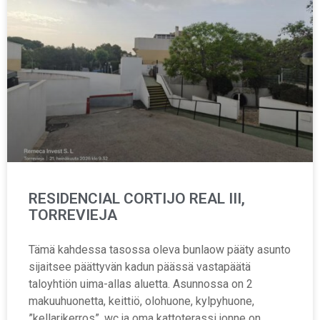
RESIDENCIAL CORTIJO REAL III,
TORREVIEJA
Tämä kahdessa tasossa oleva bunlaow pääty asunto
sijaitsee päättyvän kadun päässä vastapäätä
taloyhtiön uima-allas aluetta. Asunnossa on 2
makuuhuonetta, keittiö, olohuone, kylpyhuone,
”kellarikerros”, wc ja oma kattoterassi jonne on