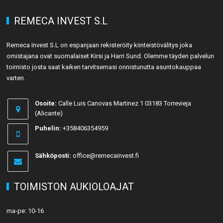
REMECA INVEST S.L
Remeca Invest S.L on espanjaan rekisteröity kiinteistövälitys joka
omistajana ovat suomalaiset Kirsi ja Harri Sund. Olemme täyden palvelun
toimisto josta saat kaiken tarvitsemasi onnistunutta asuntokauppaa
varten.
Osoite:
Calle Luis Canovas Martinez 1 03183 Torrevieja
(Alicante)
Puhelin:
+358406354959
Sähköposti:
office@remecainvest.fi
TOIMISTON AUKIOLOAJAT
ma-pe: 10-16