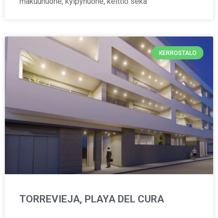
makuuhuone, kylpyhuone, keittiö sekä
KERROSTALO
TORREVIEJA, PLAYA DEL CURA