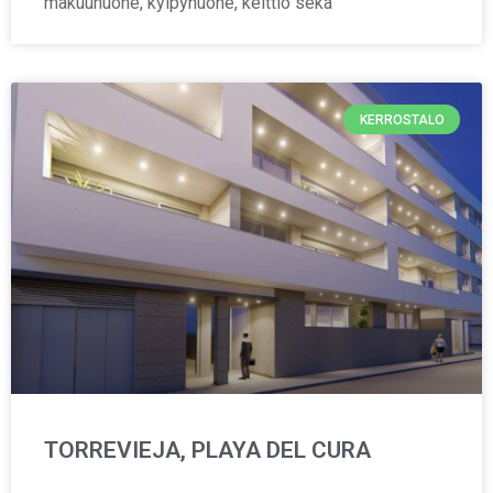
makuuhuone, kylpyhuone, keittiö sekä
KERROSTALO
TORREVIEJA, PLAYA DEL CURA