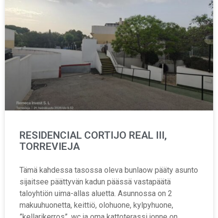
RESIDENCIAL CORTIJO REAL III,
TORREVIEJA
Tämä kahdessa tasossa oleva bunlaow pääty asunto
sijaitsee päättyvän kadun päässä vastapäätä
taloyhtiön uima-allas aluetta. Asunnossa on 2
makuuhuonetta, keittiö, olohuone, kylpyhuone,
”kellarikerros”, wc ja oma kattoterassi jonne on