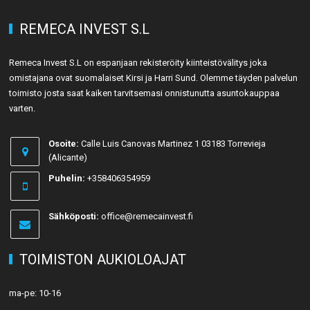
REMECA INVEST S.L
Remeca Invest S.L on espanjaan rekisteröity kiinteistövälitys joka
omistajana ovat suomalaiset Kirsi ja Harri Sund. Olemme täyden palvelun
toimisto josta saat kaiken tarvitsemasi onnistunutta asuntokauppaa
varten.
Osoite:
Calle Luis Canovas Martinez 1 03183 Torrevieja
(Alicante)
Puhelin:
+358406354959
Sähköposti:
office@remecainvest.fi
TOIMISTON AUKIOLOAJAT
ma-pe: 10-16