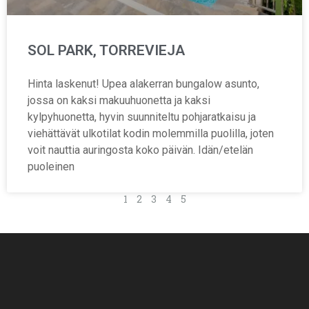
SOL PARK, TORREVIEJA
Hinta laskenut! Upea alakerran bungalow asunto,
jossa on kaksi makuuhuonetta ja kaksi
kylpyhuonetta, hyvin suunniteltu pohjaratkaisu ja
viehättävät ulkotilat kodin molemmilla puolilla, joten
voit nauttia auringosta koko päivän. Idän/etelän
puoleinen
1
2
3
4
5