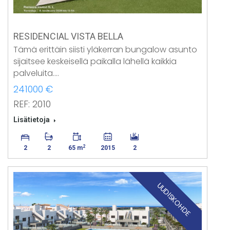
RESIDENCIAL VISTA BELLA
Tämä erittäin siisti yläkerran bungalow asunto
sijaitsee keskeisellä paikalla lähellä kaikkia
palveluita.…
241000 €
REF: 2010
Lisätietoja
2
2
2
65 m
2015
2
UUDISKOHDE