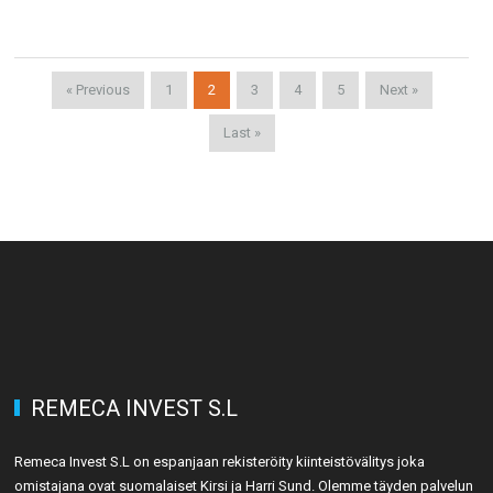
« Previous
1
2
3
4
5
Next »
Last »
REMECA INVEST S.L
19
Remeca Invest S.L on espanjaan rekisteröity kiinteistövälitys joka
omistajana ovat suomalaiset Kirsi ja Harri Sund. Olemme täyden palvelun