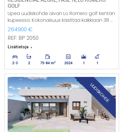
GOLF
Upea uudiskohde aivan Lo Romero golf kentän
kupeessa. Kokonaisuus käsittää kaikkiaan 38 …
264900 €
REF: BP 2050
Lisätietoja
2
2-3
2
75-84 m
2024
1
1
UUDISKOHDE