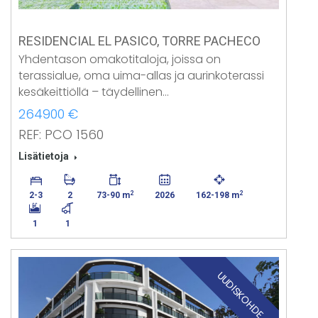
RESIDENCIAL EL PASICO, TORRE PACHECO
Yhdentason omakotitaloja, joissa on
terassialue, oma uima-allas ja aurinkoterassi
kesäkeittiöllä – täydellinen…
264900 €
REF: PCO 1560
Lisätietoja
2
2
2-3
2
73-90 m
2026
162-198 m
1
1
UUDISKOHDE