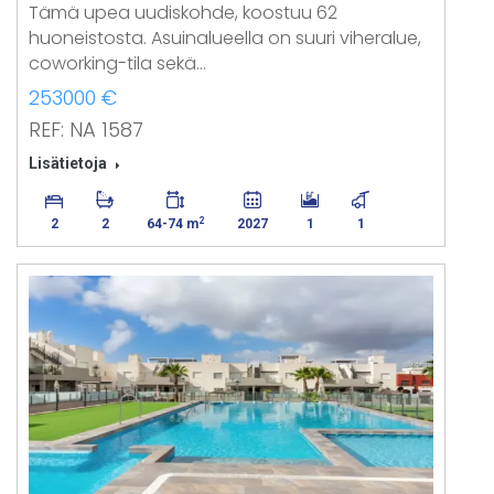
Tämä upea uudiskohde, koostuu 62
huoneistosta. Asuinalueella on suuri viheralue,
coworking-tila sekä…
253000 €
REF: NA 1587
Lisätietoja
2
2
2
64-74 m
2027
1
1