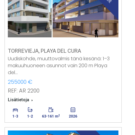
TORREVIEJA, PLAYA DEL CURA
Uudiskohde, muuttovalmis tänä kesänä: 1–3
makuuhuoneen asunnot vain 200 m Playa
del…
255000 €
REF: AR 2200
Lisätietoja
2
1-3
1-2
63-161 m
2026