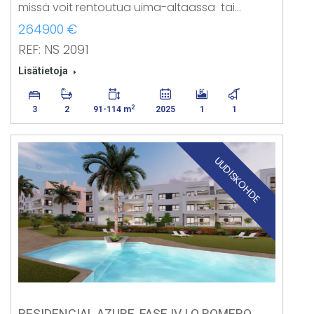
missä voit rentoutua uima-altaassa tai…
264900 €
REF: NS 2091
Lisätietoja
2
3
2
91-114 m
2025
1
1
UUDISKOHDE
RESIDENCIAL AZURE, FASE IV, LO ROMERO