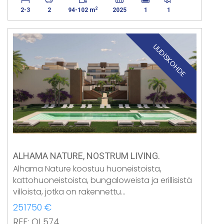
2
2-3
2
94-102 m
2025
1
1
UUDISKOHDE
ALHAMA NATURE, NOSTRUM LIVING.
Alhama Nature koostuu huoneistoista,
kattohuoneistoista, bungaloweista ja erillisistä
villoista, jotka on rakennettu…
251750 €
REF: OI 574