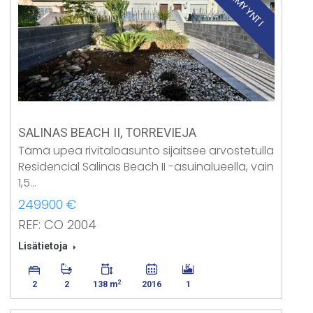
SALINAS BEACH II, TORREVIEJA
Tämä upea rivitaloasunto sijaitsee arvostetulla
Residencial Salinas Beach II -asuinalueella, vain
1,5…
249900 €
REF: CO 2004
Lisätietoja
2
2
2
138 m
2016
1