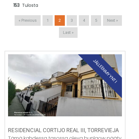
153
Tulosta
« Previous
1
2
3
4
5
Next »
Last »
JÄLLEENMYYNTI
RESIDENCIAL CORTIJO REAL III, TORREVIEJA
Tämä kahdessa tasossa oleva bunlaow pääty