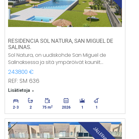
RESIDENCIA SOL NATURA, SAN MIGUEL DE
SALINAS.
Sol Natura, on uudiskohde San Miguel de
Salinaksessa ja sitä ympäröivät kauniit…
243800 €
REF: SM 636
Lisätietoja
2
2-3
2
75 m
2026
1
1
JÄLLEENMYYNTI