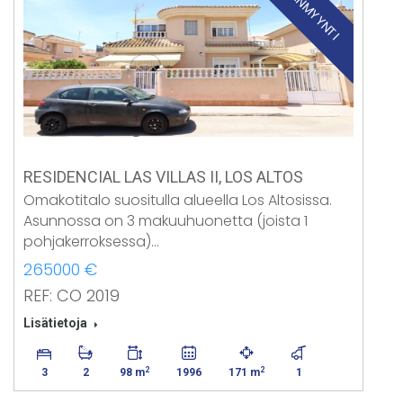
JÄLLEENMYYNTI
RESIDENCIAL LAS VILLAS II, LOS ALTOS
Omakotitalo suositulla alueella Los Altosissa.
Asunnossa on 3 makuuhuonetta (joista 1
pohjakerroksessa)…
265000 €
REF: CO 2019
Lisätietoja
2
2
3
2
98 m
1996
171 m
1