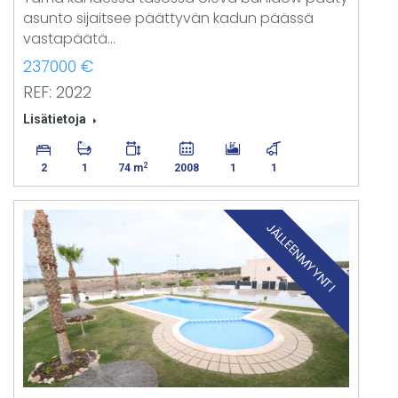
asunto sijaitsee päättyvän kadun päässä
vastapäätä…
237000 €
REF: 2022
Lisätietoja
2
2
1
74 m
2008
1
1
JÄLLEENMYYNTI