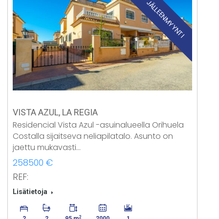
JÄLLEENMYYNTI
VISTA AZUL, LA REGIA
Residencial Vista Azul -asuinalueella Orihuela
Costalla sijaitseva neliapilatalo. Asunto on
jaettu mukavasti…
258500 €
REF:
Lisätietoja
2
2
2
95 m
2000
1