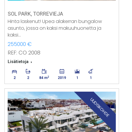
SOL PARK, TORREVIEJA
Hinta laskenut! Upea alakerran bungalow
asunto, jossa on kaksi makuuhuonetta ja
kaksi…
255000 €
REF: CO 2008
Lisätietoja
2
2
2
84 m
2019
1
1
UUDISKOHDE