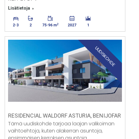
Lisätietoja
2
2-3
2
75-96 m
2027
1
UUDISKOHDE
RESIDENCIAL WALDORF ASTURIA, BENIJOFAR
Tämä uudiskohde tarjoaa laajan valikoiman
vaihtoehtoja, kuten alakerran asuntoja,
ensimmäisen kerroksen asuntoja…