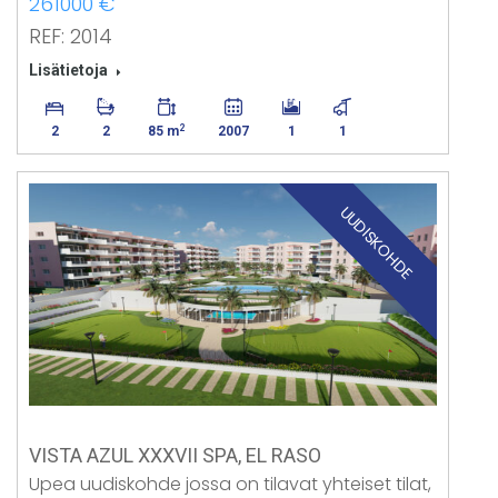
261000 €
REF: 2014
Lisätietoja
2
2
2
85 m
2007
1
1
UUDISKOHDE
VISTA AZUL XXXVII SPA, EL RASO
Upea uudiskohde jossa on tilavat yhteiset tilat,