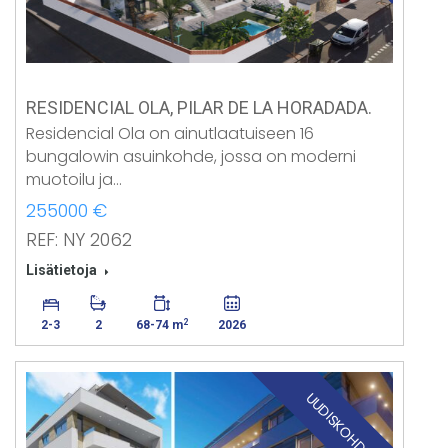
RESIDENCIAL OLA, PILAR DE LA HORADADA.
Residencial Ola on ainutlaatuiseen 16
bungalowin asuinkohde, jossa on moderni
muotoilu ja…
255000 €
REF: NY 2062
Lisätietoja
2
2-3
2
68-74 m
2026
UUDISKOHDE