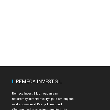
REMECA INVEST S.L
Remeca Invest S.L on espanjaan
rekisteröity kiinteistövälitys joka omistajana
ovat suomalaiset Kirsi ja Harri Sund.
Olemme täyden palvelun toimisto josta