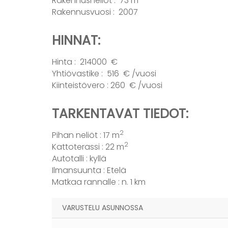
Rakennusneliöt : 73 m
Rakennusvuosi : 2007
HINNAT:
Hinta : 214000 €
Yhtiövastike : 516 € /vuosi
Kiinteistövero : 260 € /vuosi
TARKENTAVAT TIEDOT:
2
Pihan neliöt : 17 m
2
Kattoterassi : 22 m
Autotalli : kyllä
Ilmansuunta : Etelä
Matkaa rannalle : n. 1 km
VARUSTELU ASUNNOSSA