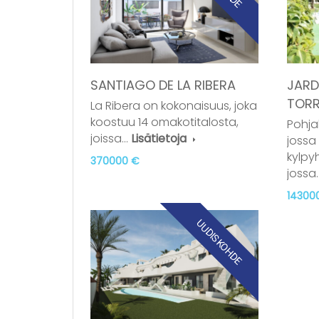
SANTIAGO DE LA RIBERA
JARDI
TORR
La Ribera on kokonaisuus, joka
koostuu 14 omakotitalosta,
Pohja
joissa…
Lisätietoja
jossa
kylpyh
370000 €
jossa
14300
UUDISKOHDE