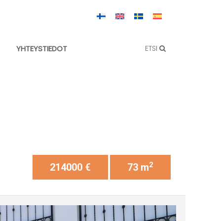
YHTEYSTIEDOT
ETSI
2
214000 €
73 m