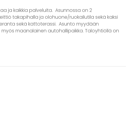
ntaa ja kaikkia palveluita. Asunnossa on 2
eittiö takapihalla ja olohuone/ruokailutila sekä kaksi
ja veranta sekä kattoterassi. Asunto myydään
u myös maanalainen autohallipaikka. Taloyhtiöllä on