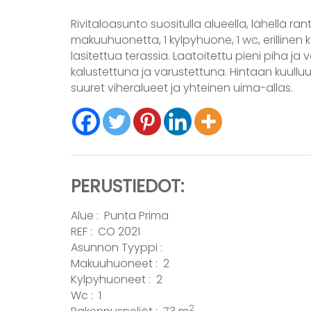
Rivitaloasunto suositulla alueella, lähellä ra
makuuhuonetta, 1 kylpyhuone, 1 wc, erillinen k
lasitettua terassia. Laatoitettu pieni piha 
kalustettuna ja varustettuna. Hintaan kuullu
suuret viheralueet ja yhteinen uima-allas.
PERUSTIEDOT:
Alue :
Punta Prima
REF : CO 2021
Asunnon Tyyppi :
Makuuhuoneet : 2
Kylpyhuoneet : 2
Wc : 1
2