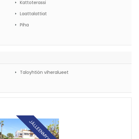
Kattoterassi
Laattalattiat
Piha
Taloyhtiön viheralueet
JÄLLEENMYYNTI