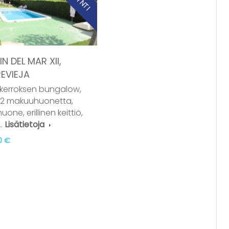
N DEL MAR XII,
EVIEJA
kerroksen bungalow,
 2 makuuhuonetta,
uone, erillinen keittiö,
…
Lisätietoja
0 €