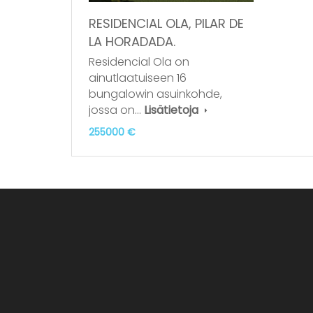
RESIDENCIAL OLA, PILAR DE
LA HORADADA.
Residencial Ola on
ainutlaatuiseen 16
bungalowin asuinkohde,
jossa on…
Lisätietoja
255000 €