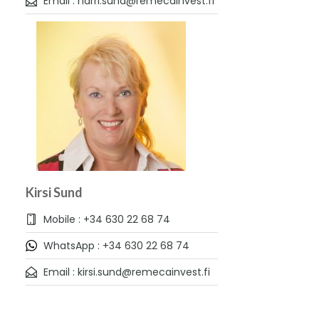
Email : harri.sund@remecainvest.fi
Kirsi Sund
Mobile : +34 630 22 68 74
WhatsApp : +34 630 22 68 74
Email : kirsi.sund@remecainvest.fi