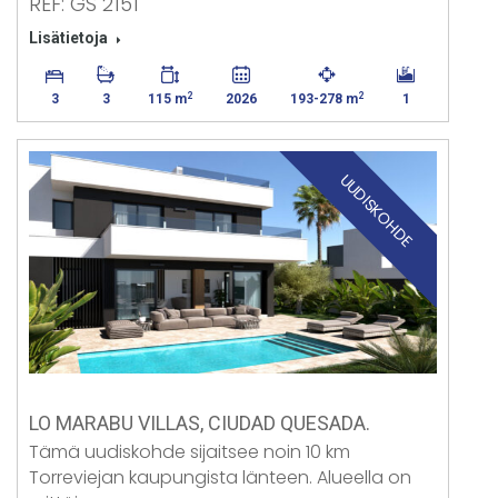
REF: GS 2151
Lisätietoja
2
2
3
3
115 m
2026
193-278 m
1
UUDISKOHDE
LO MARABU VILLAS, CIUDAD QUESADA.
Tämä uudiskohde sijaitsee noin 10 km
Torreviejan kaupungista länteen. Alueella on