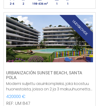
2
2-4
2
198-436 m
1
1
UUDISKOHDE
URBANIZACIÓN SUNSET BEACH, SANTA
POLA.
Moderni suljettu asuinkompleksi, joka koostuu
huonestoista, joissa on 2 ja 3 makuuhuonetta…
420000 €
REF: UM 847