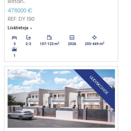
erittäin…
476000 €
REF: DY 190
Lisätietoja
2
2
3
2-3
107-123 m
2026
255-449 m
1
UUDISKOHDE