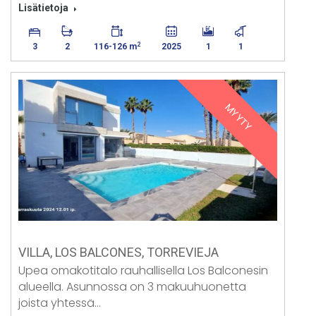
Lisätietoja
2
3
2
116-126 m
2025
1
1
MYYTY
VILLA, LOS BALCONES, TORREVIEJA
Upea omakotitalo rauhallisella Los Balconesin
alueella. Asunnossa on 3 makuuhuonetta
joista yhtessä…