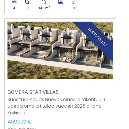
2
4
3
140 m
1
1
UUDISKOHDE
GOMERA STAR VILLAS
Suositulle Aguas Nuevas alueelle rakentuu 15
upeaa omakotitaloa vuoden 2026 aikana.
Kaikissa…
459900 €