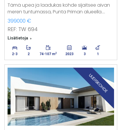
Tämä upea ja laadukas kohde sijaitsee aivan
meren tuntumassa, Punta Priman alueella.…
399000 €
REF: TW 694
Lisätietoja
2
2-3
2
74-107 m
2023
3
1
UUDISKOHDE