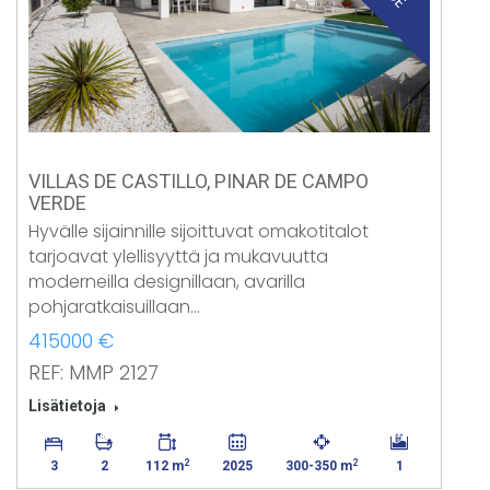
VILLAS DE CASTILLO, PINAR DE CAMPO
VERDE
Hyvälle sijainnille sijoittuvat omakotitalot
tarjoavat ylellisyyttä ja mukavuutta
moderneilla designillaan, avarilla
pohjaratkaisuillaan…
415000 €
REF: MMP 2127
Lisätietoja
2
2
3
2
112 m
2025
300-350 m
1