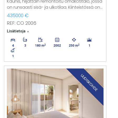
Kaunis, hiljattain remontoitu omakotitalo, jossa
on runsaasti sisä- ja ulkotilaa. Kiinteistössä on…
435000 €
REF: CO 2006
Lisätietoja
2
2
4
3
180 m
2002
250 m
1
1
UUDISKOHDE