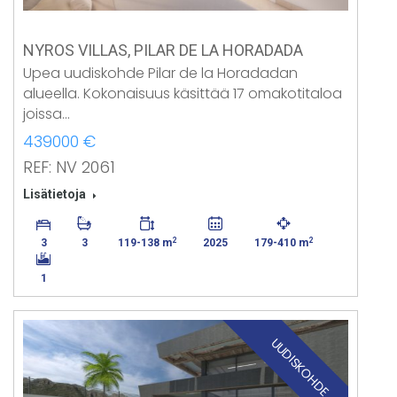
NYROS VILLAS, PILAR DE LA HORADADA
Upea uudiskohde Pilar de la Horadadan
alueella. Kokonaisuus käsittää 17 omakotitaloa
joissa…
439000 €
REF: NV 2061
Lisätietoja
2
2
3
3
119-138 m
2025
179-410 m
1
UUDISKOHDE