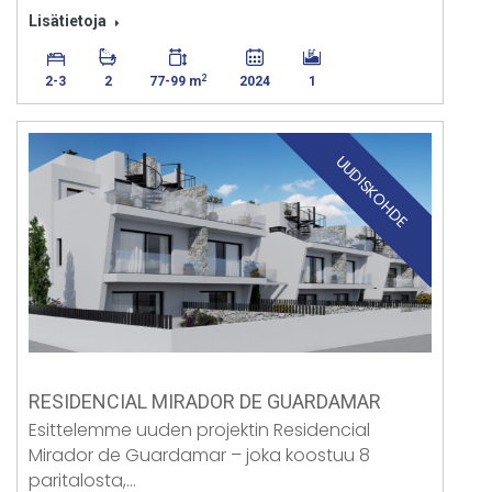
Lisätietoja
2
2-3
2
77-99 m
2024
1
UUDISKOHDE
RESIDENCIAL MIRADOR DE GUARDAMAR
Esittelemme uuden projektin Residencial
Mirador de Guardamar – joka koostuu 8
paritalosta,…