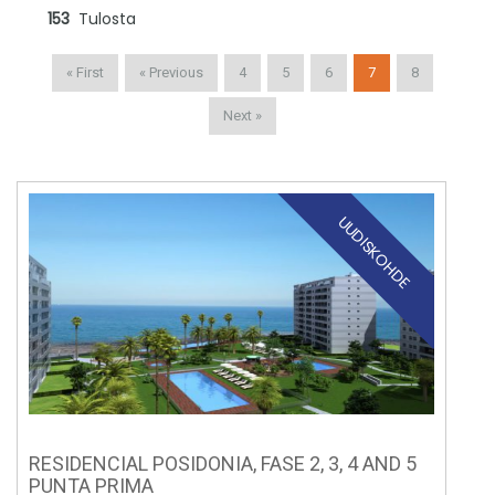
153
Tulosta
« First
« Previous
4
5
6
7
8
Next »
UUDISKOHDE
RESIDENCIAL POSIDONIA, FASE 2, 3, 4 AND 5
PUNTA PRIMA