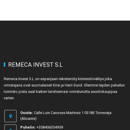
5
REMECA INVEST S.L
Remeca Invest S.L on espanjaan rekisteröity kiinteistövälitys joka
omistajana ovat suomalaiset Kirsi ja Harri Sund. Olemme täyden palvelun
13
toimisto josta saat kaiken tarvitsemasi onnistunutta asuntokauppaa
varten.
Osoite:
Calle Luis Canovas Martinez 1 03183 Torrevieja
(Alicante)
Puhelin:
+358406354959