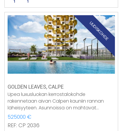
1
1
UUDISKOHDE
GOLDEN LEAVES, CALPE
Upea luxusluokan kerrostalokohde
rakennetaan aivan Calpen kauniin rannan
läheisyyteen. Asunnoissa on mahtavat…
525000 €
REF: CP 2036