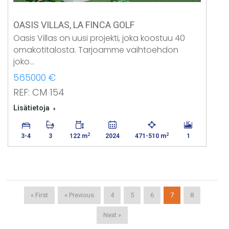
OASIS VILLAS, LA FINCA GOLF
Oasis Villas on uusi projekti, joka koostuu 40
omakotitalosta. Tarjoamme vaihtoehdon
joko…
565000 €
REF: CM 154
Lisätietoja
2
2
3-4
3
122 m
2024
471-510 m
1
« First
« Previous
4
5
6
7
8
Next »