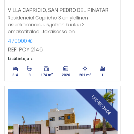
VILLA CAPRICIO, SAN PEDRO DEL PINATAR
Residencial Capricho 3 on ylellinen
asuinkokonaisuus, johon kuuluu 3
omakotitaloa. Jokaisessa on…
479900 €
REF: PCY 2146
Lisätietoja
2
2
3-4
3
174 m
2026
201 m
1
UUDISKOHDE