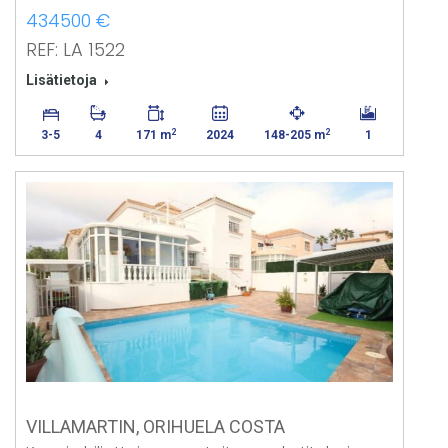
434500 €
REF: LA 1522
Lisätietoja
2
2
3-5
4
171 m
2024
148-205 m
1
VILLAMARTIN, ORIHUELA COSTA