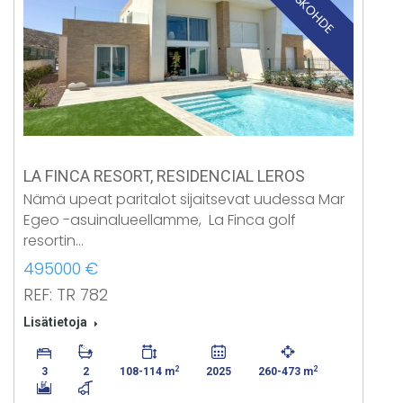
UUDISKOHDE
LA FINCA RESORT, RESIDENCIAL LEROS
Nämä upeat paritalot sijaitsevat uudessa Mar
Egeo -asuinalueellamme, La Finca golf
resortin…
495000 €
REF: TR 782
Lisätietoja
2
2
3
2
108-114 m
2025
260-473 m