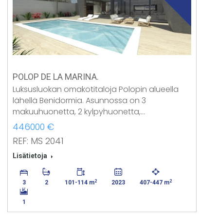
POLOP DE LA MARINA.
Luksusluokan omakotitaloja Polopin alueella
lähellä Benidormia. Asunnossa on 3
makuuhuonetta, 2 kylpyhuonetta,…
446000 €
REF: MS 2041
Lisätietoja
2
2
3
2
101-114 m
2023
407-447 m
1