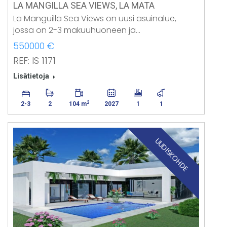
LA MANGILLA SEA VIEWS, LA MATA
La Manguilla Sea Views on uusi asuinalue,
jossa on 2-3 makuuhuoneen ja…
550000 €
REF: IS 1171
Lisätietoja
2
2-3
2
104 m
2027
1
1
UUDISKOHDE