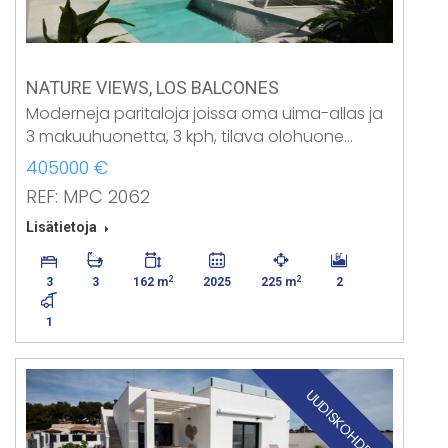
NATURE VIEWS, LOS BALCONES
Moderneja paritaloja joissa oma uima-allas ja
3 makuuhuonetta, 3 kph, tilava olohuone…
405000 €
REF: MPC 2062
Lisätietoja
2
2
3
3
162 m
2025
225 m
2
1
UUDISKOHDE