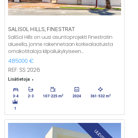
SALISOL HILLS, FINESTRAT
SaliSol Hills on uusi asuntoprojekti Finestratin
alueella, jonne rakennetaan korkealaatuista
omakotitaloja kilpailukykyiseen…
485000 €
REF: SS 2026
Lisätietoja
2
2
3-4
2-3
107-225 m
2024
361-532 m
1