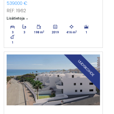
539000 €
REF: 1962
Lisätietoja
2
2
3
3
198 m
2019
416 m
1
1
UUDISKOHDE