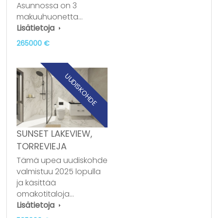
Asunnossa on 3
makuuhuonetta…
Lisätietoja
265000 €
UUDISKOHDE
SUNSET LAKEVIEW,
TORREVIEJA
Tämä upea uudiskohde
valmistuu 2025 lopulla
ja käsittää
omakotitaloja…
Lisätietoja