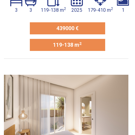
2
2
3
3
119-138 m
2025
179-410 m
1
439000 €
2
119-138 m