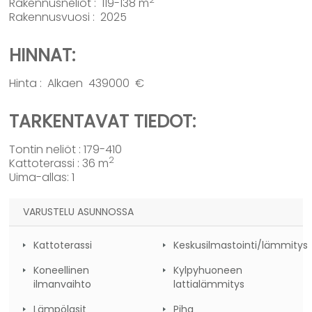
Rakennusneliöt : 119-138 m
Rakennusvuosi : 2025
HINNAT:
Hinta : Alkaen 439000 €
TARKENTAVAT TIEDOT:
Tontin neliöt : 179-410
2
Kattoterassi : 36 m
Uima-allas: 1
VARUSTELU ASUNNOSSA
Kattoterassi
Keskusilmastointi/lämmitys
Koneellinen
Kylpyhuoneen
ilmanvaihto
lattialämmitys
Lämpölasit
Piha