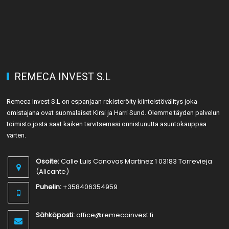
REMECA INVEST S.L
Remeca Invest S.L on espanjaan rekisteröity kiinteistövälitys joka
omistajana ovat suomalaiset Kirsi ja Harri Sund. Olemme täyden palvelun
toimisto josta saat kaiken tarvitsemasi onnistunutta asuntokauppaa
varten.
Osoite:
Calle Luis Canovas Martinez 1 03183 Torrevieja
(Alicante)
Puhelin:
+358406354959
Sähköposti:
office@remecainvest.fi