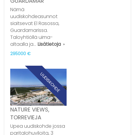
GUARDAMAR
Nämä
uudiskohdeasunnot
siaitsevat El Rasossa,
Guardamarissa.
Taloyhtiöllä uima-
altaalla ja…
Lisätietoja
295000 €
UUDISKOHDE
NATURE VIEWS,
TORREVIEJA
Upea uudiskohde jossa
paritalohuviloita, 3