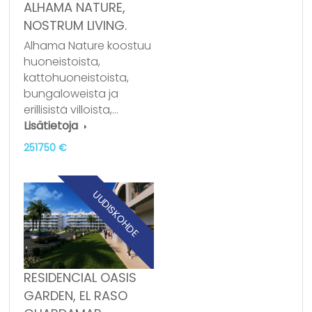
ALHAMA NATURE,
NOSTRUM LIVING.
Alhama Nature koostuu
huoneistoista,
kattohuoneistoista,
bungaloweista ja
erillisistä villoista,…
Lisätietoja
251750 €
UUDISKOHDE
RESIDENCIAL OASIS
GARDEN, EL RASO