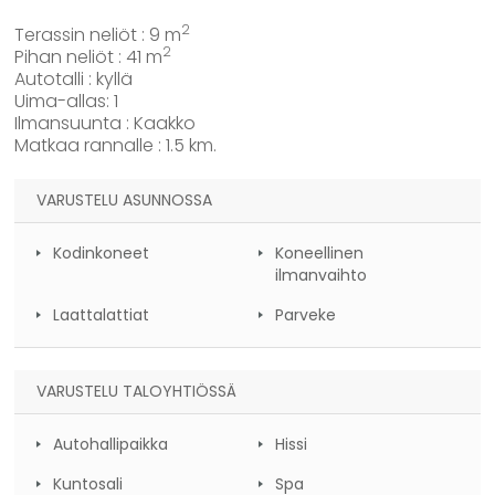
2
Terassin neliöt : 9 m
2
Pihan neliöt : 41 m
Autotalli : kyllä
Uima-allas: 1
Ilmansuunta : Kaakko
Matkaa rannalle : 1.5 km.
VARUSTELU ASUNNOSSA
Kodinkoneet
Koneellinen
ilmanvaihto
Laattalattiat
Parveke
VARUSTELU TALOYHTIÖSSÄ
Autohallipaikka
Hissi
Kuntosali
Spa