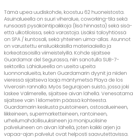
Tämä upea uudiskohde, koostuu 62 huoneistosta.
Asuinalueella on suuri viheralue, coworking-tila sekä
runsaasti pysäköintipaikkoja (lisä hinnasta) sekä sisä-
että ulkotiloissa, sekä varastoja. Lisäksi taloyhtiössä
on SPA / kuntosali, sekä yhteinen uima-allas. Asunnot
on varustettu ensiluokkaisilla materiaaleilla ja
korkeatasoisilla viimeistelyillä. Kohde sijaitsee
Guardamar del Segurassa, niin sanotulla SUB-7-
sektorilla. Lähialueella on useita upeita
luonnonalueita, kuten Guardamarin dyynit ja niiden
vieressä sijaitseva laaja mäntymetsä Playa de los
Viverosin rannalla. Myös Segurajoen suisto, jossa joki
laskee Välimerelle, sijaitsee aivan lähellä. Venesatama
sijaitsee vain 1 kilometrin päässä kohteesta.
Guardamarin keskusta puistoineen, ostosalueineen,
liikkeineen, supermarketteineen, rantoineen,
urheilumahdollisuuksineen ja monipuolisine
palveluineen on aivan lähellä, joten kaikki arjen ja
vapaa-ajan palvelut ovat helposti saavutettavissa.