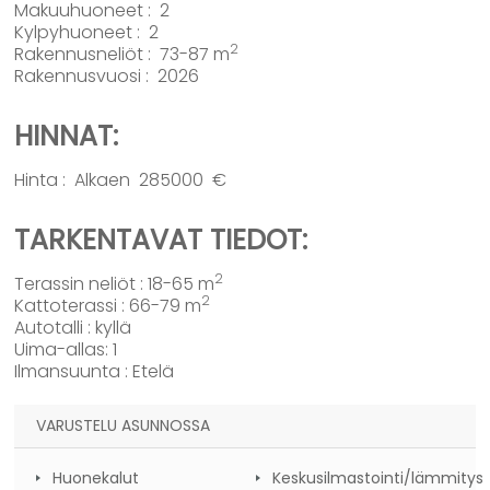
Makuuhuoneet : 2
Kylpyhuoneet : 2
2
Rakennusneliöt : 73-87 m
Rakennusvuosi : 2026
HINNAT:
Hinta : Alkaen 285000 €
TARKENTAVAT TIEDOT:
2
Terassin neliöt : 18-65 m
2
Kattoterassi : 66-79 m
Autotalli : kyllä
Uima-allas: 1
Ilmansuunta : Etelä
VARUSTELU ASUNNOSSA
Huonekalut
Keskusilmastointi/lämmitys