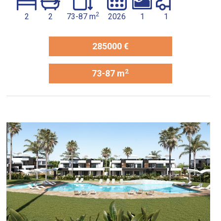
2
2
2
73-87 m
2026
1
1
285000 €
2
73-87 m