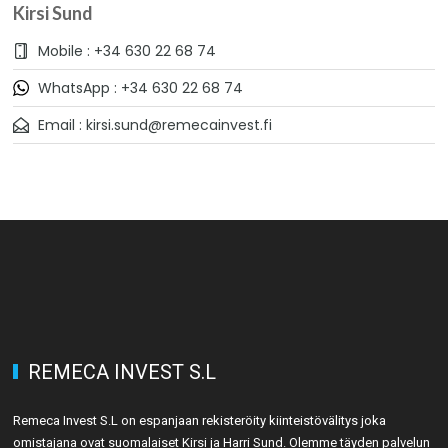
Kirsi Sund
Mobile : +34 630 22 68 74
WhatsApp : +34 630 22 68 74
Email : kirsi.sund@remecainvest.fi
REMECA INVEST S.L
Remeca Invest S.L on espanjaan rekisteröity kiinteistövälitys joka
omistajana ovat suomalaiset Kirsi ja Harri Sund. Olemme täyden palvelun