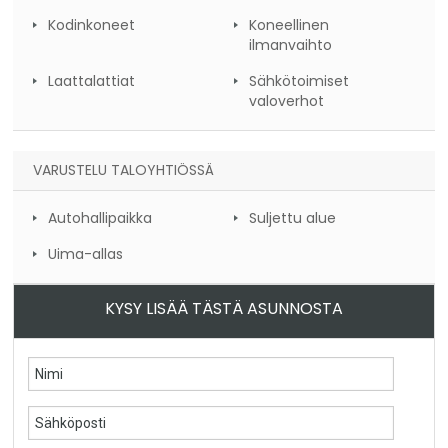
Kodinkoneet
Koneellinen
ilmanvaihto
Laattalattiat
Sähkötoimiset
valoverhot
VARUSTELU TALOYHTIÖSSÄ
Autohallipaikka
Suljettu alue
Uima-allas
KYSY LISÄÄ TÄSTÄ ASUNNOSTA