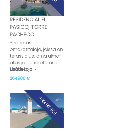
RESIDENCIAL EL
PASICO, TORRE
PACHECO
Yhdentason
omakotitaloja, joissa on
terassialue, oma uima-
allas ja aurinkoterassi…
Lisätietoja
264900 €
UUDISKOHDE