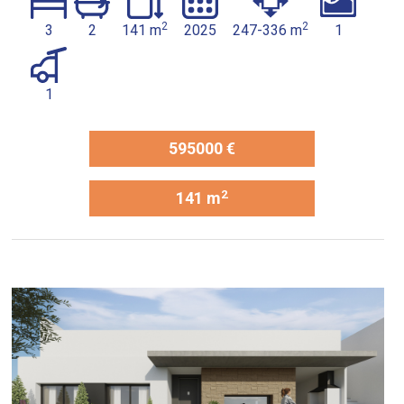
2
2
3
2
141 m
2025
247-336 m
1
1
595000 €
2
141 m