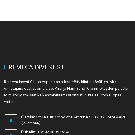
REMECA INVEST S.L
Remeca Invest S.L on espanjaan rekisteröity kiinteistövälitys joka
omistajana ovat suomalaiset Kirsi ja Harri Sund. Olemme täyden palvelun
toimisto josta saat kaiken tarvitsemasi onnistunutta asuntokauppaa
varten.
Osoite:
Calle Luis Canovas Martinez 1 03183 Torrevieja
(Alicante)
Puhelin:
+358406354959