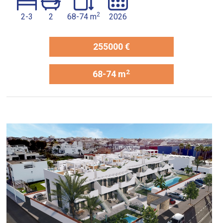
2
2-3
2
68-74 m
2026
255000 €
2
68-74 m