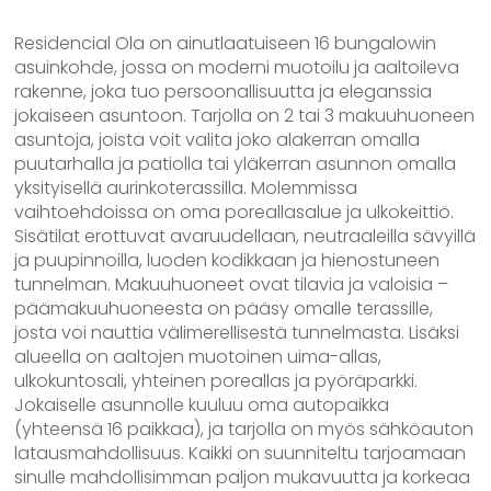
Residencial Ola on ainutlaatuiseen 16 bungalowin
asuinkohde, jossa on moderni muotoilu ja aaltoileva
rakenne, joka tuo persoonallisuutta ja eleganssia
jokaiseen asuntoon. Tarjolla on 2 tai 3 makuuhuoneen
asuntoja, joista voit valita joko alakerran omalla
puutarhalla ja patiolla tai yläkerran asunnon omalla
yksityisellä aurinkoterassilla. Molemmissa
vaihtoehdoissa on oma poreallasalue ja ulkokeittiö.
Sisätilat erottuvat avaruudellaan, neutraaleilla sävyillä
ja puupinnoilla, luoden kodikkaan ja hienostuneen
tunnelman. Makuuhuoneet ovat tilavia ja valoisia –
päämakuuhuoneesta on pääsy omalle terassille,
josta voi nauttia välimerellisestä tunnelmasta. Lisäksi
alueella on aaltojen muotoinen uima-allas,
ulkokuntosali, yhteinen poreallas ja pyöräparkki.
Jokaiselle asunnolle kuuluu oma autopaikka
(yhteensä 16 paikkaa), ja tarjolla on myös sähköauton
latausmahdollisuus. Kaikki on suunniteltu tarjoamaan
sinulle mahdollisimman paljon mukavuutta ja korkeaa