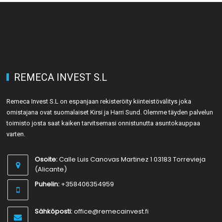
REMECA INVEST S.L
Remeca Invest S.L on espanjaan rekisteröity kiinteistövälitys joka
omistajana ovat suomalaiset Kirsi ja Harri Sund. Olemme täyden palvelun
toimisto josta saat kaiken tarvitsemasi onnistunutta asuntokauppaa
varten.
Osoite:
Calle Luis Canovas Martinez 1 03183 Torrevieja
(Alicante)
Puhelin:
+358406354959
Sähköposti:
office@remecainvest.fi