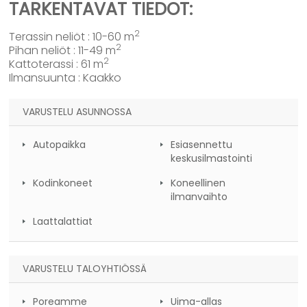
TARKENTAVAT TIEDOT:
2
Terassin neliöt : 10-60 m
2
Pihan neliöt : 11-49 m
2
Kattoterassi : 61 m
Ilmansuunta : Kaakko
VARUSTELU ASUNNOSSA
Autopaikka
Esiasennettu
keskusilmastointi
Kodinkoneet
Koneellinen
ilmanvaihto
Laattalattiat
VARUSTELU TALOYHTIÖSSÄ
Poreamme
Uima-allas