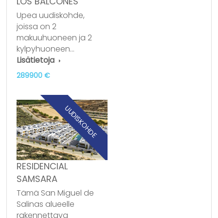
LOS BALCONES
Upea uudiskohde,
joissa on 2
makuuhuoneen ja 2
kylpyhuoneen…
Lisätietoja
289900 €
UUDISKOHDE
RESIDENCIAL
SAMSARA
Tämä San Miguel de
Salinas alueelle
rakennettava