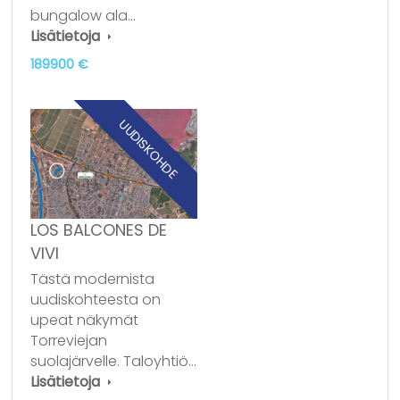
bungalow ala…
Lisätietoja
189900 €
UUDISKOHDE
LOS BALCONES DE
VIVI
Tästä modernista
uudiskohteesta on
upeat näkymät
Torreviejan
suolajärvelle. Taloyhtiö…
Lisätietoja