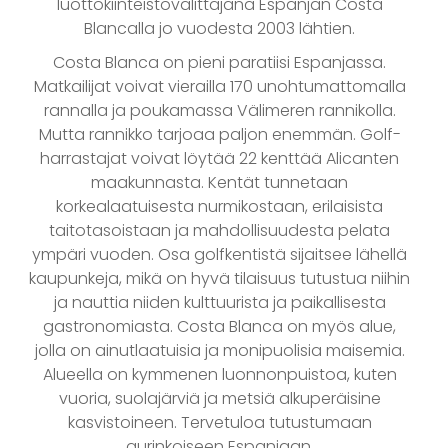
luottokiinteistövälittäjänä Espanjan Costa
Blancalla jo vuodesta 2003 lähtien.
Costa Blanca on pieni paratiisi Espanjassa.
Matkailijat voivat vierailla 170 unohtumattomalla
rannalla ja poukamassa Välimeren rannikolla.
Mutta rannikko tarjoaa paljon enemmän. Golf-
harrastajat voivat löytää 22 kenttää Alicanten
maakunnasta. Kentät tunnetaan
korkealaatuisesta nurmikostaan, erilaisista
taitotasoistaan ja mahdollisuudesta pelata
ympäri vuoden. Osa golfkentistä sijaitsee lähellä
kaupunkeja, mikä on hyvä tilaisuus tutustua niihin
ja nauttia niiden kulttuurista ja paikallisesta
gastronomiasta. Costa Blanca on myös alue,
jolla on ainutlaatuisia ja monipuolisia maisemia.
Alueella on kymmenen luonnonpuistoa, kuten
vuoria, suolajärviä ja metsiä alkuperäisine
kasvistoineen. Tervetuloa tutustumaan
aurinkoiseen Espanjaan.