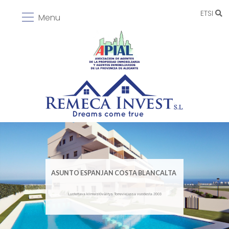
ETSI
Menu
ASUNTO ESPANJAN COSTA BLANCALTA
Luotettava kiinteistövälitys Torreviejassa vuodesta 2003