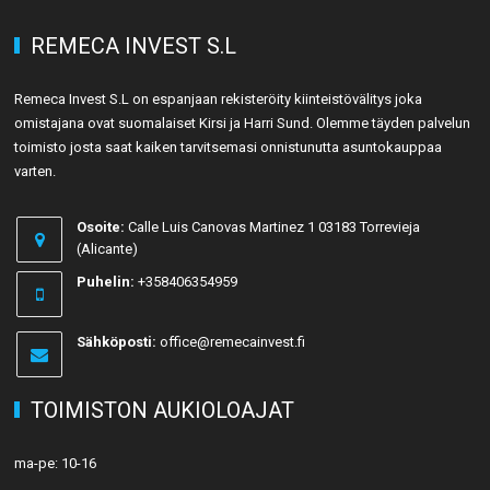
REMECA INVEST S.L
Remeca Invest S.L on espanjaan rekisteröity kiinteistövälitys joka
omistajana ovat suomalaiset Kirsi ja Harri Sund. Olemme täyden palvelun
toimisto josta saat kaiken tarvitsemasi onnistunutta asuntokauppaa
varten.
Osoite:
Calle Luis Canovas Martinez 1 03183 Torrevieja
(Alicante)
Puhelin:
+358406354959
Sähköposti:
office@remecainvest.fi
TOIMISTON AUKIOLOAJAT
ma-pe: 10-16