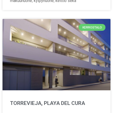
makuuhuone, kylpyhuone, keittiö sekä
KERROSTALO
TORREVIEJA, PLAYA DEL CURA