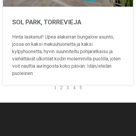
SOL PARK, TORREVIEJA
Hinta laskenut! Upea alakerran bungalow asunto,
jossa on kaksi makuuhuonetta ja kaksi
kylpyhuonetta, hyvin suunniteltu pohjaratkaisu ja
viehättävät ulkotilat kodin molemmilla puolilla, joten
voit nauttia auringosta koko päivän. Idän/etelän
puoleinen
1
2
3
4
5