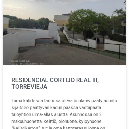
RESIDENCIAL CORTIJO REAL III,
TORREVIEJA
Tämä kahdessa tasossa oleva bunlaow pääty asunto
sijaitsee päättyvän kadun päässä vastapäätä
taloyhtiön uima-allas aluetta. Asunnossa on 2
makuuhuonetta, keittiö, olohuone, kylpyhuone,
”kellarikerros”, wc ja oma kattoterassi jonne on