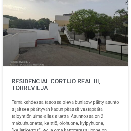
RESIDENCIAL CORTIJO REAL III,
TORREVIEJA
Tämä kahdessa tasossa oleva bunlaow pääty asunto
sijaitsee päättyvän kadun päässä vastapäätä
taloyhtiön uima-allas aluetta. Asunnossa on 2
makuuhuonetta, keittiö, olohuone, kylpyhuone,
”kellarikerros”, wc ja oma kattoterassi jonne on