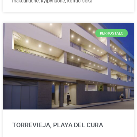
makuuhuone, kylpyhuone, keittiö sekä
KERROSTALO
TORREVIEJA, PLAYA DEL CURA