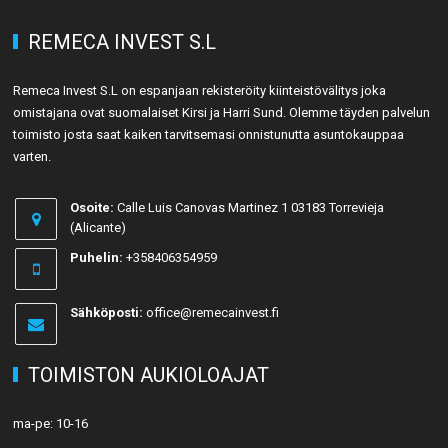
REMECA INVEST S.L
Remeca Invest S.L on espanjaan rekisteröity kiinteistövälitys joka
omistajana ovat suomalaiset Kirsi ja Harri Sund. Olemme täyden palvelun
toimisto josta saat kaiken tarvitsemasi onnistunutta asuntokauppaa
varten.
Osoite:
Calle Luis Canovas Martinez 1 03183 Torrevieja
(Alicante)
Puhelin:
+358406354959
Sähköposti:
office@remecainvest.fi
TOIMISTON AUKIOLOAJAT
ma-pe: 10-16