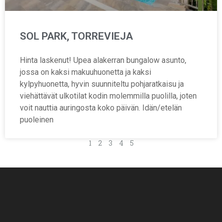
SOL PARK, TORREVIEJA
Hinta laskenut! Upea alakerran bungalow asunto,
jossa on kaksi makuuhuonetta ja kaksi
kylpyhuonetta, hyvin suunniteltu pohjaratkaisu ja
viehättävät ulkotilat kodin molemmilla puolilla, joten
voit nauttia auringosta koko päivän. Idän/etelän
puoleinen
1
2
3
4
5