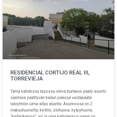
RESIDENCIAL CORTIJO REAL III,
TORREVIEJA
Tämä kahdessa tasossa oleva bunlaow pääty asunto
sijaitsee päättyvän kadun päässä vastapäätä
taloyhtiön uima-allas aluetta. Asunnossa on 2
makuuhuonetta, keittiö, olohuone, kylpyhuone,
”kellarikerros”, wc ja oma kattoterassi jonne on