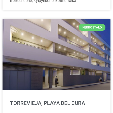
makuuhuone, kylpyhuone, keittiö sekä
KERROSTALO
TORREVIEJA, PLAYA DEL CURA