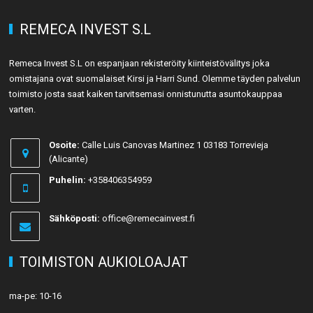
REMECA INVEST S.L
Remeca Invest S.L on espanjaan rekisteröity kiinteistövälitys joka
omistajana ovat suomalaiset Kirsi ja Harri Sund. Olemme täyden palvelun
toimisto josta saat kaiken tarvitsemasi onnistunutta asuntokauppaa
varten.
Osoite:
Calle Luis Canovas Martinez 1 03183 Torrevieja
(Alicante)
Puhelin:
+358406354959
Sähköposti:
office@remecainvest.fi
TOIMISTON AUKIOLOAJAT
ma-pe: 10-16