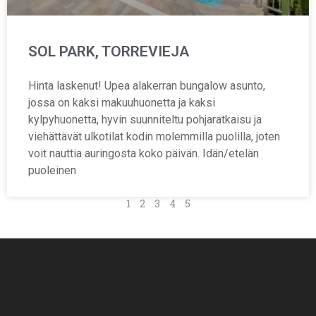
SOL PARK, TORREVIEJA
Hinta laskenut! Upea alakerran bungalow asunto,
jossa on kaksi makuuhuonetta ja kaksi
kylpyhuonetta, hyvin suunniteltu pohjaratkaisu ja
viehättävät ulkotilat kodin molemmilla puolilla, joten
voit nauttia auringosta koko päivän. Idän/etelän
puoleinen
1
2
3
4
5