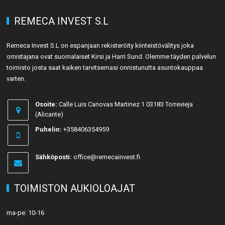
REMECA INVEST S.L
Remeca Invest S.L on espanjaan rekisteröity kiinteistövälitys joka
omistajana ovat suomalaiset Kirsi ja Harri Sund. Olemme täyden palvelun
toimisto josta saat kaiken tarvitsemasi onnistunutta asuntokauppaa
varten.
Osoite:
Calle Luis Canovas Martinez 1 03183 Torrevieja
(Alicante)
Puhelin:
+358406354959
Sähköposti:
office@remecainvest.fi
TOIMISTON AUKIOLOAJAT
ma-pe: 10-16