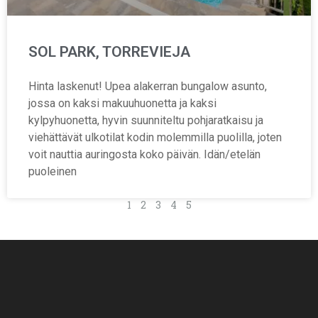
SOL PARK, TORREVIEJA
Hinta laskenut! Upea alakerran bungalow asunto,
jossa on kaksi makuuhuonetta ja kaksi
kylpyhuonetta, hyvin suunniteltu pohjaratkaisu ja
viehättävät ulkotilat kodin molemmilla puolilla, joten
voit nauttia auringosta koko päivän. Idän/etelän
puoleinen
1
2
3
4
5