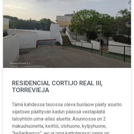
RESIDENCIAL CORTIJO REAL III,
TORREVIEJA
Tämä kahdessa tasossa oleva bunlaow pääty asunto
sijaitsee päättyvän kadun päässä vastapäätä
taloyhtiön uima-allas aluetta. Asunnossa on 2
makuuhuonetta, keittiö, olohuone, kylpyhuone,
”kellarikerros”, wc ja oma kattoterassi jonne on