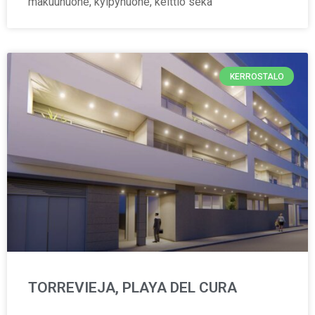
makuuhuone, kylpyhuone, keittiö sekä
KERROSTALO
TORREVIEJA, PLAYA DEL CURA