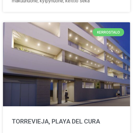
makuuhuone, kylpyhuone, keittiö sekä
KERROSTALO
TORREVIEJA, PLAYA DEL CURA