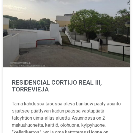
RESIDENCIAL CORTIJO REAL III,
TORREVIEJA
Tämä kahdessa tasossa oleva bunlaow pääty asunto
sijaitsee päättyvän kadun päässä vastapäätä
taloyhtiön uima-allas aluetta. Asunnossa on 2
makuuhuonetta, keittiö, olohuone, kylpyhuone,
”kellarikerros”, wc ja oma kattoterassi jonne on