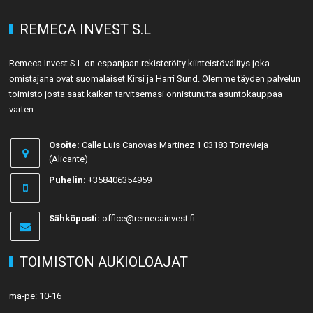
REMECA INVEST S.L
Remeca Invest S.L on espanjaan rekisteröity kiinteistövälitys joka
omistajana ovat suomalaiset Kirsi ja Harri Sund. Olemme täyden palvelun
toimisto josta saat kaiken tarvitsemasi onnistunutta asuntokauppaa
varten.
Osoite:
Calle Luis Canovas Martinez 1 03183 Torrevieja
(Alicante)
Puhelin:
+358406354959
Sähköposti:
office@remecainvest.fi
TOIMISTON AUKIOLOAJAT
ma-pe: 10-16