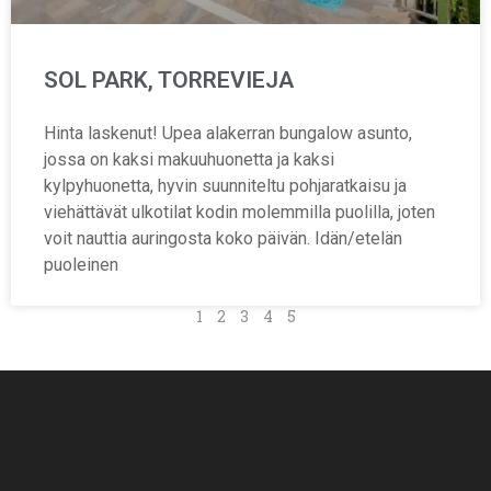
SOL PARK, TORREVIEJA
Hinta laskenut! Upea alakerran bungalow asunto,
jossa on kaksi makuuhuonetta ja kaksi
kylpyhuonetta, hyvin suunniteltu pohjaratkaisu ja
viehättävät ulkotilat kodin molemmilla puolilla, joten
voit nauttia auringosta koko päivän. Idän/etelän
puoleinen
1
2
3
4
5